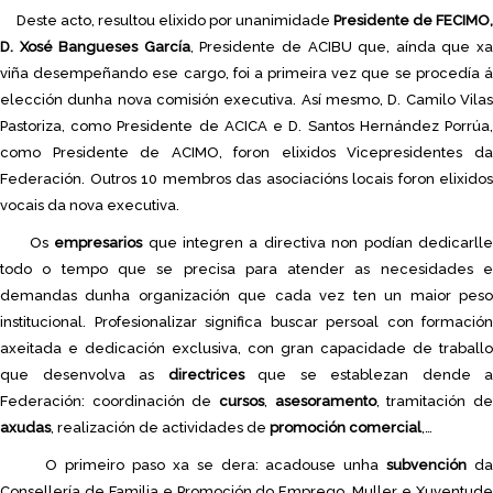
Deste acto, resultou elixido por unanimidade
Presidente de FECIMO,
D. Xosé Bangueses García
, Presidente de ACIBU que, aínda que x
viña desempeñando ese cargo, foi a primeira vez que se procedía á
elección dunha nova comisión executiva. Así mesmo, D. Camilo Vilas
Pastoriza, como Presidente de ACICA e D. Santos Hernández Porrúa,
como Presidente de ACIMO, foron elixidos Vicepresidentes da
Federación. Outros 10 membros das asociacións locais foron elixidos
vocais da nova executiva.
Os
empresarios
que integren a directiva non podían dedicarll
todo o tempo que se precisa para atender as necesidades e
demandas dunha organización que cada vez ten un maior peso
institucional. Profesionalizar significa buscar persoal con formación
axeitada e dedicación exclusiva, con gran capacidade de traballo
que desenvolva as
directrices
que se establezan dende a
Federación: coordinación de
cursos
,
asesoramento
, tramitación d
axudas
, realización de actividades de
promoción comercial
,…
O primeiro paso xa se dera: acadouse unha
subvención
d
Consellería de Familia e Promoción do Emprego, Muller e Xuventude