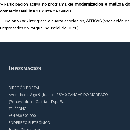
*-
Participación activa no programa de
modernización e mellora d
comercio retallista
da Xunta de Galicia.
No ano 2007 intégrase a cuarta asociación,
AEPICAS
(Asociación d
Empresarios do Parque Industrial de Bueu)
Información
DIRECIÓN POSTAL :
Avenida de Vigo 91,baixo – 36940 CANGAS DO MORRAZO
(Pontevedra) – Galicia – España
TELÉFONO :
+34 986 305 000
ENDEREZO ELETRÓNICO
fecimo@fecimo.es