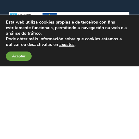
Esta web utiliza cookies propias e de terceiros con fins
estritamente funcionais, permitindo a navegación na web e a
análise do tráfico.
Pode obter máis información sobre que cookies estamos a
utilizar ou desactivalas en
axustes
.
Aceptar
© Federación de Comerciantes e Industriais do Morrazo (FECIMO)
-
986 305 000 - fecimo@fecimo.es -
Nota Legal
. Todos os