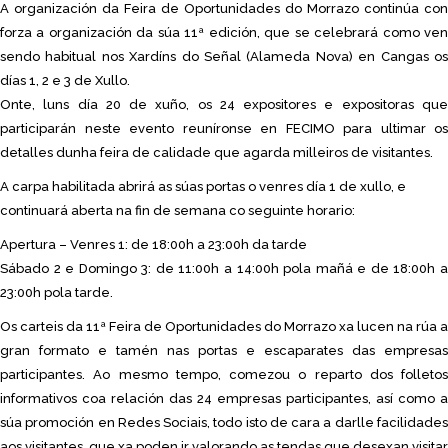
A organización da Feira de Oportunidades do Morrazo continúa con
forza a organización da súa 11ª edición, que se celebrará como ven
sendo habitual nos Xardíns do Señal (Alameda Nova) en Cangas os
días 1, 2 e 3 de Xullo.
Onte, luns día 20 de xuño, os 24 expositores e expositoras que
participarán neste evento reuníronse en FECIMO para ultimar os
detalles dunha feira de calidade que agarda milleiros de visitantes.
A carpa habilitada abrirá as súas portas o venres día 1 de xullo, e
continuará aberta na fin de semana co seguinte horario:
Apertura – Venres 1: de 18:00h a 23:00h da tarde
Sábado 2 e Domingo 3: de 11:00h a 14:00h pola mañá e de 18:00h a
23:00h pola tarde.
Os carteis da 11ª Feira de Oportunidades do Morrazo xa lucen na rúa a
gran formato e tamén nas portas e escaparates das empresas
participantes. Ao mesmo tempo, comezou o reparto dos folletos
informativos coa relación das 24 empresas participantes, así como a
súa promoción en Redes Sociais, todo isto de cara a darlle facilidades
aos visitantes, que xa poden ir valorando as tendas que desexan visitar