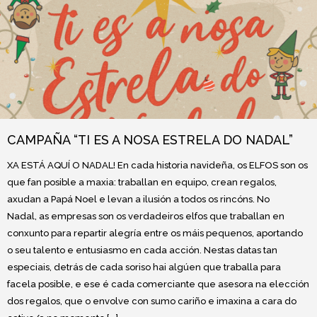
CAMPAÑA “TI ES A NOSA ESTRELA DO NADAL”
XA ESTÁ AQUÍ O NADAL! En cada historia navideña, os ELFOS son os
que fan posible a maxia: traballan en equipo, crean regalos,
axudan a Papá Noel e levan a ilusión a todos os rincóns. No
Nadal, as empresas son os verdadeiros elfos que traballan en
conxunto para repartir alegría entre os máis pequenos, aportando
o seu talento e entusiasmo en cada acción. Nestas datas tan
especiais, detrás de cada soriso hai algúen que traballa para
facela posible, e ese é cada comerciante que asesora na elección
dos regalos, que o envolve con sumo cariño e imaxina a cara do