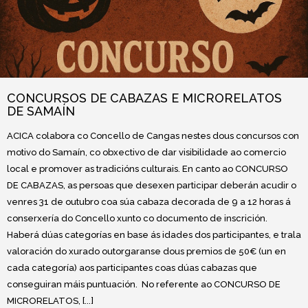
CONCURSOS DE CABAZAS E MICRORELATOS
DE SAMAÍN
ACICA colabora co Concello de Cangas nestes dous concursos con
motivo do Samaín, co obxectivo de dar visibilidade ao comercio
local e promover as tradicións culturais. En canto ao CONCURSO
DE CABAZAS, as persoas que desexen participar deberán acudir o
venres 31 de outubro coa súa cabaza decorada de 9 a 12 horas á
conserxería do Concello xunto co documento de inscrición.
Haberá dúas categorías en base ás idades dos participantes, e trala
valoración do xurado outorgaranse dous premios de 50€ (un en
cada categoría) aos participantes coas dúas cabazas que
conseguiran máis puntuación. No referente ao CONCURSO DE
MICRORELATOS, [...]