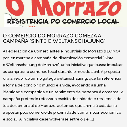
O COMERCIO DO MORRAZO COMEZA A
CAMPAÑA “SINTE O WELTANSCHAUUNG”
A Federación de Comerciantes e Industriais do Morrazo (FECIMO)
pon en marcha a campaña de dinamización comercial “Sinte
o Weltanschauung do Morrazo”, unha iniciativa que busca impulsar
as compras no comercio local durante o mes de abril. A proposta
xira arredor do termo galego weltanschauung, que fai referencia
á forma de concibir o mundo e a vida, evocando así unha
identidade compartida e un sentimento de pertenza á comarca. A
campaña pretende reforzar o espírito de unidade e resiliencia do
tecido comercial do Morrazo, ao tempo que anima á cidadanía
a apostar polo comercio de proximidade como motor económico
e social. A iniciativa desenvolverase entre o 1 e [...]