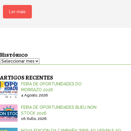
Ler máis
Histórico
Histórico
ARTIGOS RECENTES
FEIRA DE OPORTUNIDADES DO
MORRAZO 2026
4 Agosto, 2026
FEIRA DE OPORTUNIDADES BUEU NON
STOCK 2026
16 Xullo, 2026
NOVA EDICIÓN DA CAMPAÑA “FIEIS AO VERÁN E AO