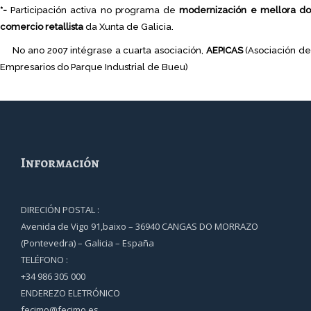
*-
Participación activa no programa de
modernización e mellora d
comercio retallista
da Xunta de Galicia.
No ano 2007 intégrase a cuarta asociación,
AEPICAS
(Asociación d
Empresarios do Parque Industrial de Bueu)
Información
DIRECIÓN POSTAL :
Avenida de Vigo 91,baixo – 36940 CANGAS DO MORRAZO
(Pontevedra) – Galicia – España
TELÉFONO :
+34 986 305 000
ENDEREZO ELETRÓNICO
fecimo@fecimo.es