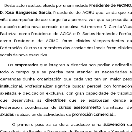
Deste acto, resultou elixido por unanimidade
Presidente de FECIMO,
D. Xosé Bangueses García
, Presidente de ACIBU que, aínda que x
viña desempeñando ese cargo, foi a primeira vez que se procedía á
elección dunha nova comisión executiva. Así mesmo, D. Camilo Vilas
Pastoriza, como Presidente de ACICA e D. Santos Hernández Porrúa,
como Presidente de ACIMO, foron elixidos Vicepresidentes da
Federación. Outros 10 membros das asociacións locais foron elixidos
vocais da nova executiva.
Os
empresarios
que integren a directiva non podían dedicarll
todo o tempo que se precisa para atender as necesidades e
demandas dunha organización que cada vez ten un maior peso
institucional. Profesionalizar significa buscar persoal con formación
axeitada e dedicación exclusiva, con gran capacidade de traballo
que desenvolva as
directrices
que se establezan dende a
Federación: coordinación de
cursos
,
asesoramento
, tramitación d
axudas
, realización de actividades de
promoción comercial
,…
O primeiro paso xa se dera: acadouse unha
subvención
d
Consellería de Familia e Promoción do Emprego, Muller e Xuventude