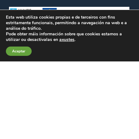
Esta web utiliza cookies propias e de terceiros con fins
estritamente funcionais, permitindo a navegación na web e a
análise do tráfico.
Pode obter máis información sobre que cookies estamos a
utilizar ou desactivalas en
axustes
.
Aceptar
© Federación de Comerciantes e Industriais do Morrazo (FECIMO)
-
986 305 000 - fecimo@fecimo.es -
Nota Legal
. Todos os
dereitos reservados