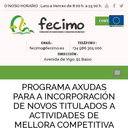
O NOSO HORARIO : Luns a Venres de 8:00 h. a 15:00 h.
CONTACTAR
EMAIL :
TELÉFONO :
fecimo@fecimo.es
+34 986 305 000
DIRECCIÓN :
Avenida de Vigo, 91 Baixo
ME
PROGRAMA AXUDAS
PARA A INCORPORACIÓN
DE NOVOS TITULADOS A
ACTIVIDADES DE
MELLORA COMPETITIVA