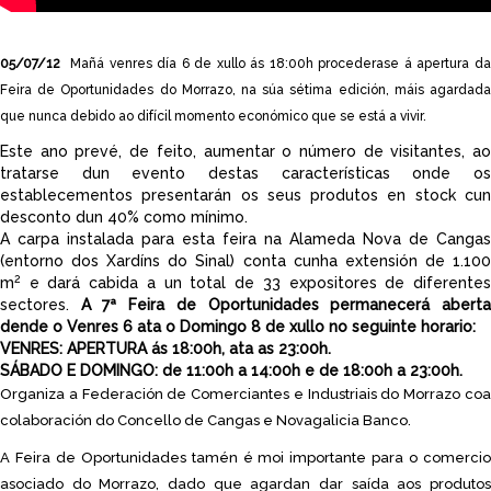
05/07/12
Mañá venres día 6 de xullo ás 18:00h procederase á apertura d
Feira de Oportunidades do Morrazo, na súa sétima edición, máis agardada
que nunca debido ao difícil momento económico que se está a vivir.
Este ano prevé, de feito, aumentar o número de visitantes, ao
tratarse dun evento destas características onde os
establecementos presentarán os seus produtos en stock cun
desconto dun 40% como mínimo.
A carpa instalada para esta feira na Alameda Nova de Cangas
(entorno dos Xardíns do Sinal) conta cunha extensión de 1.100
2
m
e dará cabida a un total de 33 expositores de diferentes
sectores.
A 7ª Feira de Oportunidades permanecerá abert
dende o Venres 6 ata o Domingo 8 de xullo no seguinte horario:
VENRES: APERTURA ás 18:00h, ata as 23:00h.
SÁBADO E DOMINGO: de 11:00h a 14:00h e de 18:00h a 23:00h.
Organiza a Federación de Comerciantes e Industriais do Morrazo coa
colaboración do Concello de Cangas e Novagalicia Banco.
A Feira de Oportunidades tamén é moi importante para o comercio
asociado do Morrazo, dado que agardan dar saída aos produtos