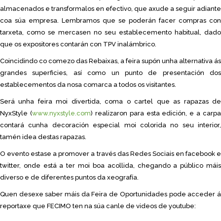
almacenados e transformalos en efectivo, que axude a seguir adiante
coa súa empresa. Lembramos que se poderán facer compras con
tarxeta, como se mercasen no seu establecemento habitual, dado
que os expositores contarán con TPV inalámbrico.
Coincidindo co comezo das Rebaixas, a feira supón unha alternativa ás
grandes superficies, así como un punto de presentación dos
establecementos da nosa comarca a todos os visitantes.
Será unha feira moi divertida, coma o cartel que as rapazas de
NyxStyle (
www.nyxstyle.com
) realizaron para esta edición, e a carpa
contará cunha decoración especial moi colorida no seu interior,
tamén idea destas rapazas.
O evento estase a promover a través das Redes Sociais en facebook e
twitter, onde está a ter moi boa acollida, chegando a público máis
diverso e de diferentes puntos da xeografía.
Quen desexe saber máis da Feira de Oportunidades pode acceder á
reportaxe que FECIMO ten na súa canle de videos de youtube: