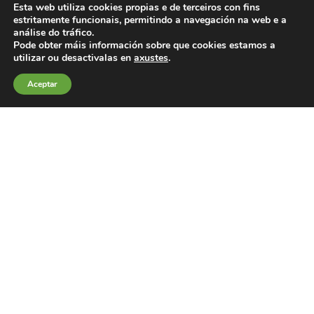
Esta web utiliza cookies propias e de terceiros con fins
estritamente funcionais, permitindo a navegación na web e a
análise do tráfico.
Pode obter máis información sobre que cookies estamos a
utilizar ou desactivalas en
axustes
.
Aceptar
© Federación de Comerciantes e Industriais do Morrazo (FECIMO)
-
986 305 000 - fecimo@fecimo.es -
Nota Legal
. Todos os
dereitos reservados