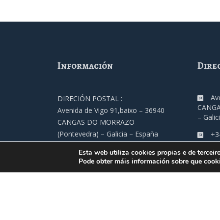
Información
Dire
Av
DIRECIÓN POSTAL :
CANGA
Avenida de Vigo 91,baixo – 36940
– Galic
CANGAS DO MORRAZO
(Pontevedra) – Galicia – España
+3
TELÉFONO :
Esta web utiliza cookies propias e de terceir
fe
+34 986 305 000
Pode obter máis información sobre que cooki
ENDEREZO ELETRÓNICO
fecimo@fecimo.es