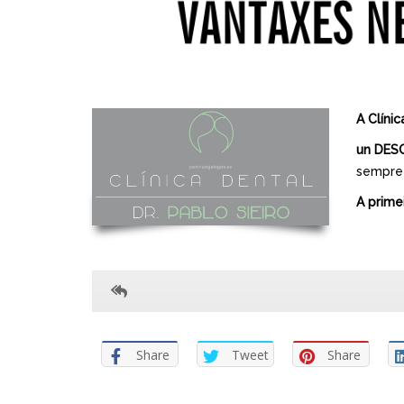
A Clíni
un DES
sempre 
A primei
Share
Tweet
Share