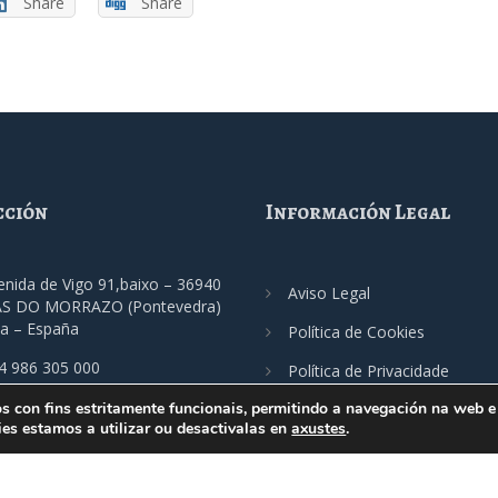
Share
Share
cción
Información Legal
enida de Vigo 91,baixo – 36940
Aviso Legal
S DO MORRAZO (Pontevedra)
ia – España
Política de Cookies
4 986 305 000
Política de Privacidade
os con fins estritamente funcionais, permitindo a navegación na web e 
cimo@fecimo.es
es estamos a utilizar ou desactivalas en
axustes
.