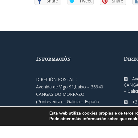
Share
Tweet
Share
Información
Dire
Av
DIRECIÓN POSTAL :
CANGA
Avenida de Vigo 91,baixo – 36940
– Galic
CANGAS DO MORRAZO
(Pontevedra) – Galicia – España
+3
TELÉFONO :
Esta web utiliza cookies propias e de terceir
fe
+34 986 305 000
Pode obter máis información sobre que cooki
ENDEREZO ELETRÓNICO
fecimo@fecimo.es