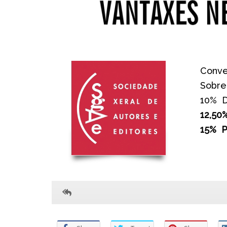
Conve
Sobre 
10% D
12,50
15% P