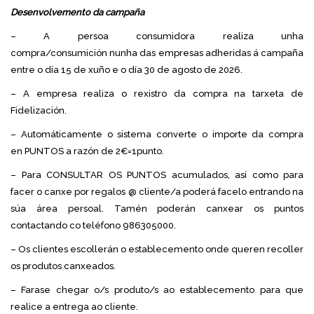
Desenvolvemento da campaña
– A persoa consumidora realiza unha
compra/consumición nunha das empresas adheridas á campaña
entre o día 15 de xuño e o día 30 de agosto de 2026.
– A empresa realiza o rexistro da compra na tarxeta de
Fidelización.
– Automáticamente o sistema converte o importe da compra
en PUNTOS a razón de 2€=1punto.
– Para CONSULTAR OS PUNTOS acumulados, así como para
facer o canxe por regalos @ cliente/a poderá facelo entrando na
súa área persoal. Tamén poderán canxear os puntos
contactando co teléfono 986305000.
– Os clientes escollerán o establecemento onde queren recoller
os produtos canxeados.
– Farase chegar o/s produto/s ao establecemento para que
realice a entrega ao cliente.