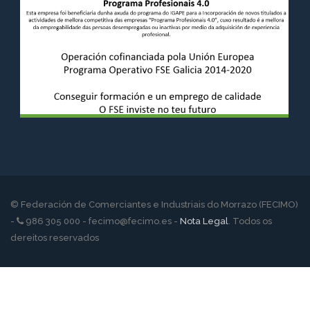
© Federación de Comerciantes e Industriais do Morrazo (FECIMO)
-
986 305 000 - fecimo@fecimo.es -
Nota Legal
. Todos os
dereitos reservados