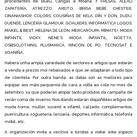
procedentes de Bueu, Cangas e Moaña: 7 FRESAS, ALEALI
ZAPATERÍA, ATREZZO, AXEITO, BRISA BEBÉ, CHESTER,
CINANIASHOP, COLORS, COUSIÑAS DE KELA, DIN Y DON, DUDU,
DUENDE, LENCERÍA GLAMOUR, GOALKERS, INFORMÁTICA LOGOS,
MAIKEL & BEST, MELENA DE LEÓN, MERCAROUPA, MÍMATE+, MODA
INFANTIL VICKY, NENE´S MODA INFANTIL, NÖETTA,
OSBSCLOTHING, PLUSMARCA, RINCÓN DE PO, TECNOSAT E
XOANIÑA.
Haberá unha ampla variedade de sectores e artigos que estarán
a venda a prezos moi rebaixados e que se adaptarán a todo tipo
de clientela. Por outra banda, as datas son as mellores para
equipar aos máis pequenos de cara a volta ao cole no mes de
setembro, xa que poderán atopar tanto produtos da campaña de
verán coma de inverno. Nos stands estarán dispoñibles artigos de
moda home, muller, xuvenil e infantil, calzado, complementos,
puericultura, xoguetería, lenzaría, deportes, informática, telefonía
móbil…etc.
A organización invita a vecinos e turistas a visitar este espazo