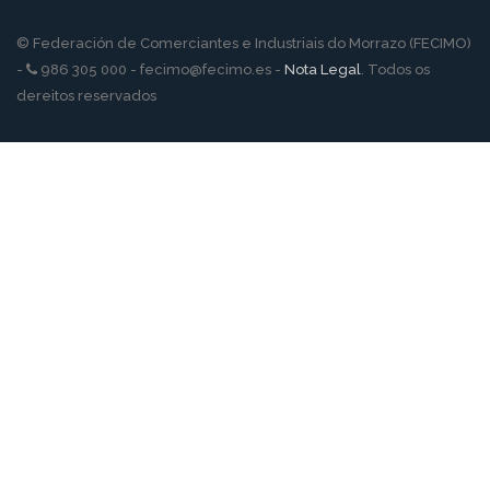
© Federación de Comerciantes e Industriais do Morrazo (FECIMO)
-
986 305 000 - fecimo@fecimo.es -
Nota Legal
. Todos os
dereitos reservados