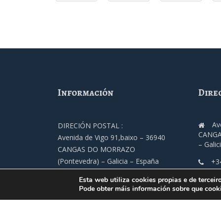
Información
Dire
Av
DIRECIÓN POSTAL :
CANGA
Avenida de Vigo 91,baixo – 36940
– Galic
CANGAS DO MORRAZO
(Pontevedra) – Galicia – España
+3
TELÉFONO :
fec
Esta web utiliza cookies propias e de terceir
+34 986 305 000
Pode obter máis información sobre que cooki
ENDEREZO ELETRÓNICO
fecimo@fecimo.es