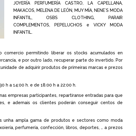
JOYERÍA PERFUMERÍA CASTRO, LA CAPELLANA,
MAKACOS, MELENA DE LEÓN, MUY MÍA, NENE´S MODA
INFANTIL, OSBS CLOTHING, PARAIR
COMPLEMENTOS, PEPELUCHOS e VICKY MODA
INFANTIL.
o comercio permitindo liberar os stocks acumulados en
cancía, e por outro lado, recuperar parte do invertido. Por
rtunidade de adquirir produtos de primeiras marcas e prezos
0 h a 14:00 h. e de 18:00 h a 22:00 h.
nas empresas participantes, repartiranse entradas para que
es, e ademais os clientes poderán conseguir centos de
ntes unha ampla gama de produtos e sectores como moda
xoiería, perfumería, confección, libros, deportes, … a prezos