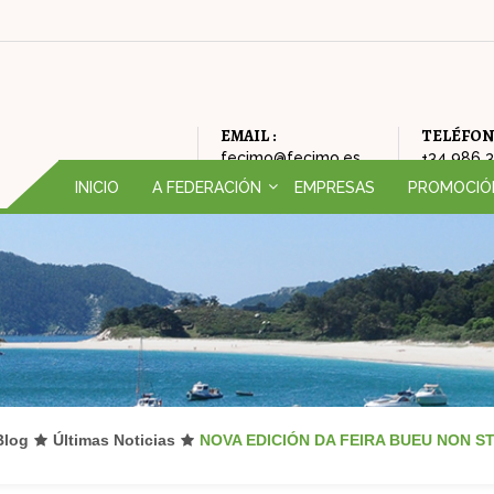
EMAIL :
TELÉFON
fecimo@fecimo.es
+34 986 
INICIO
A FEDERACIÓN
EMPRESAS
PROMOCIÓ
QUEN SOMOS (ORGANIGRAMA)
CAMPAÑAS
HISTORIA DA FEDERACIÓN
FEIRA DE OP
FILOSOFÍA DA FEDERACIÓN
AMODIÑA
ONDE ESTAMOS
NADAL
Blog
Últimas Noticias
NOVA EDICIÓN DA FEIRA BUEU NON S