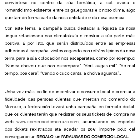
convértese no centro da súa temática, a cal evoca o
romanticismo existente entre os galegos/as e o noso clima, algo
que tamén forma parte da nosa entidade e da nosa esencia.
Con este lema, a campaña busca destacar a riqueza da nosa
lingua relacionada coa climatoloxía e mostrar a súa parte máis
positiva. É por isto, que serán distribuídos entre as empresas
adheridas á campaña, vinilos xogando con refráns típicos da nosa
terra, para a súa colocación nos escaparates, como por exemplo:
“Nunca choveu que non escampara”, “Abril augas mil”, “Ao mal
tempo, boa cara”, “Cando o cuco canta, a choiva aguanta”…
Unha vez máis, co fin de incentivar o consumo local e premiar a
fidelidade das persoas clientas que mercan no comercio do
Morrazo, a federación levará unha campaña en formato dixital,
que os clientes terán que rexistrar os seus tickets de compra na
web
www.comerciodomorrazo.com
, acumulando os importes
dos tickets rexistrados ata acadar os 20€, importe polo cal
conseguirán un
REGALO
:
un PARAUGAS DO COMERCIO LOCAL.