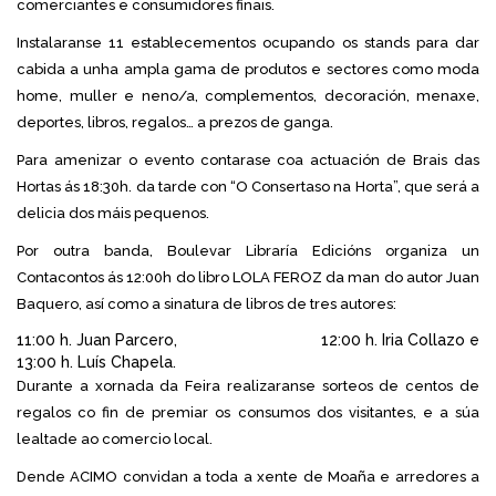
comerciantes e consumidores finais.
Instalaranse 11 establecementos ocupando os stands para dar
cabida a unha ampla gama de produtos e sectores como moda
home, muller e neno/a, complementos, decoración, menaxe,
deportes, libros, regalos… a prezos de ganga.
Para amenizar o evento contarase coa actuación de Brais das
Hortas ás 18:30h. da tarde con “O Consertaso na Horta”, que será a
delicia dos máis pequenos.
Por outra banda, Boulevar Libraría Edicións organiza un
Contacontos ás 12:00h do libro LOLA FEROZ da man do autor Juan
Baquero, así como a sinatura de libros de tres autores:
11:00 h. Juan Parcero,
12:00 h. Iria Collazo e
13:00 h. Luís Chapela.
Durante a xornada da Feira realizaranse sorteos de centos de
regalos co fin de premiar os consumos dos visitantes, e a súa
lealtade ao comercio local.
Dende ACIMO convidan a toda a xente de Moaña e arredores a