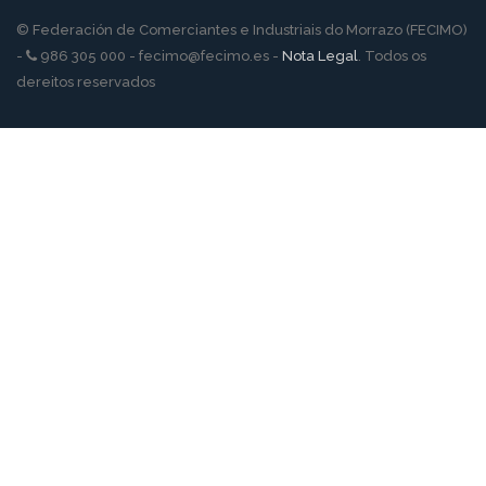
© Federación de Comerciantes e Industriais do Morrazo (FECIMO)
-
986 305 000 - fecimo@fecimo.es -
Nota Legal
. Todos os
dereitos reservados