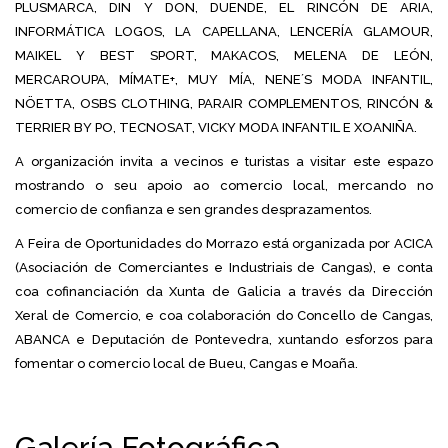
PLUSMARCA, DIN Y DON, DUENDE, EL RINCÓN DE ARIA,
INFORMÁTICA LOGOS, LA CAPELLANA, LENCERÍA GLAMOUR,
MAIKEL Y BEST SPORT, MAKACOS, MELENA DE LEÓN,
MERCAROUPA, MÍMATE+, MUY MÍA, NENE´S MODA INFANTIL,
NÖETTA, OSBS CLOTHING, PARAIR COMPLEMENTOS, RINCÓN &
TERRIER BY PO, TECNOSAT, VICKY MODA INFANTIL E XOANIÑA.
A organización invita a vecinos e turistas a visitar este espazo
mostrando o seu apoio ao comercio local, mercando no
comercio de confianza e sen grandes desprazamentos.
A Feira de Oportunidades do Morrazo está organizada por ACICA
(Asociación de Comerciantes e Industriais de Cangas), e conta
coa cofinanciación da Xunta de Galicia a través da Dirección
Xeral de Comercio, e coa colaboración do Concello de Cangas,
ABANCA e Deputación de Pontevedra, xuntando esforzos para
fomentar o comercio local de Bueu, Cangas e Moaña.
Galería Fotográfica