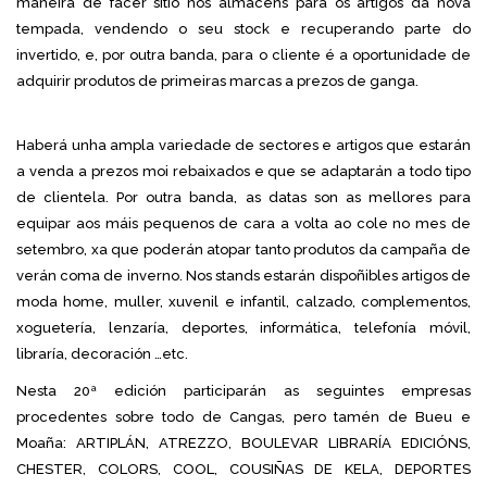
maneira de facer sitio nos almacéns para os artigos da nova
tempada, vendendo o seu stock e recuperando parte do
invertido, e, por outra banda, para o cliente é a oportunidade de
adquirir produtos de primeiras marcas a prezos de ganga.
Haberá unha ampla variedade de sectores e artigos que estarán
a venda a prezos moi rebaixados e que se adaptarán a todo tipo
de clientela. Por outra banda, as datas son as mellores para
equipar aos máis pequenos de cara a volta ao cole no mes de
setembro, xa que poderán atopar tanto produtos da campaña de
verán coma de inverno. Nos stands estarán dispoñibles artigos de
moda home, muller, xuvenil e infantil, calzado, complementos,
xoguetería, lenzaría, deportes, informática, telefonía móvil,
libraría, decoración …etc.
Nesta 20ª edición participarán as seguintes empresas
procedentes sobre todo de Cangas, pero tamén de Bueu e
Moaña: ARTIPLÁN, ATREZZO, BOULEVAR LIBRARÍA EDICIÓNS,
CHESTER, COLORS, COOL, COUSIÑAS DE KELA, DEPORTES