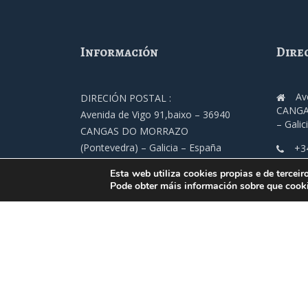
Información
Dire
Av
DIRECIÓN POSTAL :
CANGA
Avenida de Vigo 91,baixo – 36940
– Galic
CANGAS DO MORRAZO
(Pontevedra) – Galicia – España
+3
TELÉFONO :
fec
Esta web utiliza cookies propias e de terceir
+34 986 305 000
Pode obter máis información sobre que cooki
ENDEREZO ELETRÓNICO
fecimo@fecimo.es
© Federación de Comerciantes e Industriais do Mo