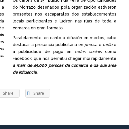
ck
Os carteis da 15ª Edición da Feira de Oportunidades
 a
do Morrazo deseñados pola organización estiveron
es
presentes nos escaparates dos establecementos
ia
locais participantes e luciron nas rúas de toda a
de
comarca en gran formato.
is
Paralelamente, en canto á difusión en medios, cabe
es
destacar a presencia publicitaria en
prensa
e
radio
e
 na
a publicidade de pago en
redes sociais
como
as
Facebook, que nos permitiu chegar moi rapidamente
a máis de 45.000 persoas da comarca e da súa área
de influencia.
Share
Share