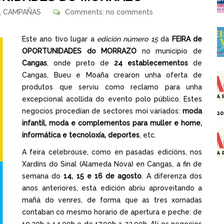
,
CAMPAÑAS
Comments: no comments
Este ano tivo lugar a
edición número 15
da
FEIRA de
OPORTUNIDADES do MORRAZO
no municipio de
Cangas
, onde preto de
24 establecementos
de
Cangas, Bueu e Moaña crearon unha oferta de
produtos que serviu como reclamo para unha
excepcional acollida do evento polo público. Estes
negocios procedían de sectores moi variados:
moda
20
infantil, moda e complementos para muller e home,
informática e tecnoloxía, deportes
, etc.
A feira celebrouse, como en pasadas edicións, nos
Xardíns do Sinal (Alameda Nova) en Cangas, a fin de
semana do
14, 15 e 16 de agosto
. A diferenza dos
anos anteriores, esta edición abriu aproveitando a
mañá do venres, de forma que as tres xornadas
contaban co mesmo horario de apertura e peche: de