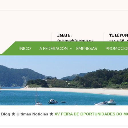
EMAIL :
TELÉFON
fecimo@fecimo.es
+34 986 
INICIO
A FEDERACIÓN
EMPRESAS
PROMOCIÓ
QUEN SOMOS (ORGANIGRAMA)
CAMPAÑAS
HISTORIA DA FEDERACIÓN
FEIRA DE OP
FILOSOFÍA DA FEDERACIÓN
AMODIÑA
ONDE ESTAMOS
NADAL
Blog
Últimas Noticias
XV FEIRA DE OPORTUNIDADES DO 