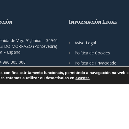
cción
Información Legal
enida de Vigo 91,baixo – 36940
Aviso Legal
S DO MORRAZO (Pontevedra)
ia – España
Política de Cookies
4 986 305 000
Política de Privacidade
imo@fecimo.es
os con fins estritamente funcionais, permitindo a navegación na web e 
es estamos a utilizar ou desactivalas en
axustes
.
rrazo (FECIMO) -
986 305 000 - fecimo@fecimo.es -
Nota Legal