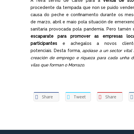
A feira serviu de canle para a
venda de sto
procedente da tempada que non se puido vender
causa do peche e confinamento durante os mes
de marzo, abril e maio pola situación de emerxenc
sanitaria provocada pola pandemia. Pero tamén 
escaparate para promover as empresas loca
participantes
e achegalos a novos client
potenciais. Desta forma,
apóiase a un sector vital
creación de emprego e riqueza para cada unha d
vilas que forman o Morrazo
.
Share
Tweet
Share