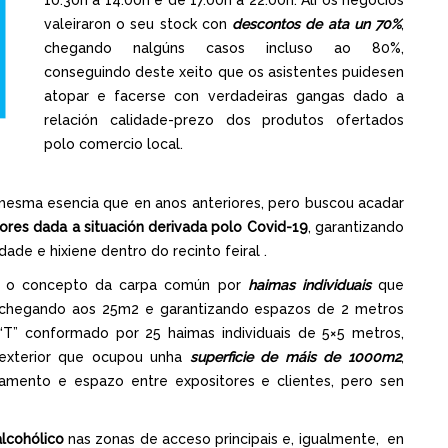
10.30h a 14.00h e de 17.00h a 22.00h. Alí os negocios
valeiraron o seu stock con
descontos de ata un 70%
,
chegando nalgúns casos incluso ao 80%,
conseguindo deste xeito que os asistentes puidesen
atopar e facerse con verdadeiras gangas dado a
relación calidade-prezo dos produtos ofertados
polo comercio local.
 mesma esencia que en anos anteriores, pero buscou acadar
tores dada a situación derivada polo Covid-19
, garantizando
ade e hixiene dentro do recinto feiral .
iar o concepto da carpa común por
haimas individuais
que
 chegando aos 25m2 e garantizando espazos de 2 metros
“T” conformado por 25 haimas individuais de 5×5 metros,
 exterior que ocupou unha
superficie de máis de 1000m2
,
ciamento e espazo entre expositores e clientes, pero sen
alcohólico
nas zonas de acceso principais e, igualmente, en