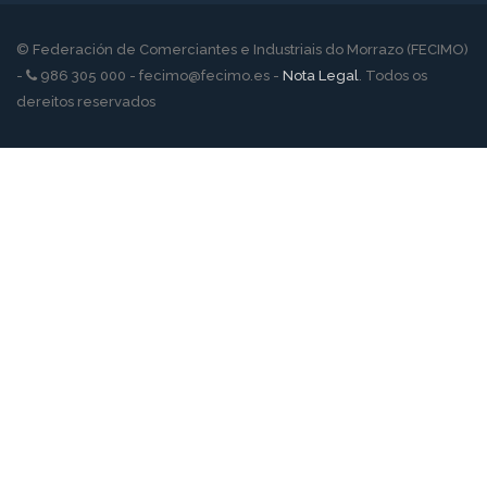
© Federación de Comerciantes e Industriais do Morrazo (FECIMO)
-
986 305 000 - fecimo@fecimo.es -
Nota Legal
. Todos os
dereitos reservados