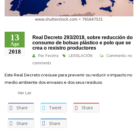
13
Real Decreto 293/2018, sobre reducción do
consumo de bolsas plástico e polo que se
Ago
crea o rexistro productores
2018
Por,
Fecimo
LEXISLACIÓN
Comments: no
comments
Este Real Decreto creouse para prevenir ou reducir o impacto no
medio ambiente dos envases e dos seus residuos
Ver Lei
Share
Tweet
Share
Share
Share