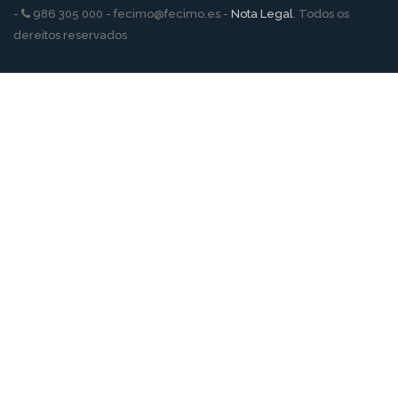
-
986 305 000 - fecimo@fecimo.es -
Nota Legal
. Todos os
dereitos reservados