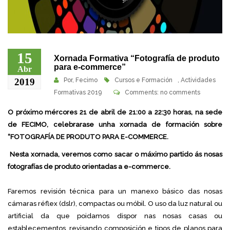
15
Xornada Formativa “Fotografía de produto
para e-commerce”
Abr
2019
Por,
Fecimo
Cursos e Formación
,
Actividades
Formativas 2019
Comments: no comments
O próximo mércores 21 de abril de 21:00 a 22:30 horas, na sede
de FECIMO, celebrarase unha xornada de formación sobre
“FOTOGRAFÍA DE PRODUTO PARA E-COMMERCE.
Nesta xornada, veremos como sacar o máximo partido ás nosas
fotografías de produto orientadas a e-commerce.
Faremos revisión técnica para un manexo básico das nosas
cámaras réflex (dslr), compactas ou móbil. O uso da luz natural ou
artificial da que poidamos dispor nas nosas casas ou
establecementos, revisando composición e tipos de planos para