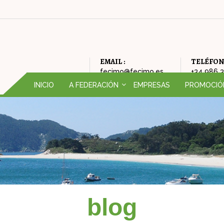
EMAIL :
TELÉFON
fecimo@fecimo.es
+34 986 
INICIO
A FEDERACIÓN
EMPRESAS
PROMOCIÓ
QUEN SOMOS (ORGANIGRAMA)
CAMPAÑAS
HISTORIA DA FEDERACIÓN
FEIRA DE OP
FILOSOFÍA DA FEDERACIÓN
AMODIÑA
ONDE ESTAMOS
NADAL
blog