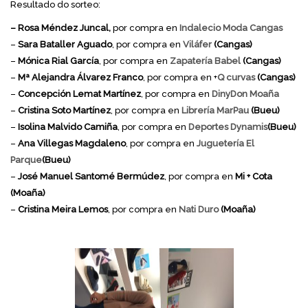
Resultado do sorteo:
– Rosa Méndez Juncal,
por compra en
Indalecio Moda Cangas
–
Sara Bataller Aguado
, por compra en
Viláfer
(Cangas)
–
Mónica Rial García
, por compra en
Zapatería Babel
(Cangas)
–
Mª Alejandra Álvarez Franco
, por compra en +
Q curvas
(Cangas)
–
Concepción Lemat Martínez
, por compra en
DinyDon Moaña
–
Cristina Soto Martínez
, por compra en
Librería MarPau
(Bueu)
–
Isolina Malvido Camiña
, por compra en
Deportes Dynamis
(Bueu)
–
Ana Villegas Magdaleno
, por compra en
Juguetería El
Parque
(Bueu)
–
José Manuel Santomé Bermúdez
, por compra en
Mi + Cota
(Moaña)
–
Cristina Meira Lemos
, por compra en
Nati Duro
(Moaña)