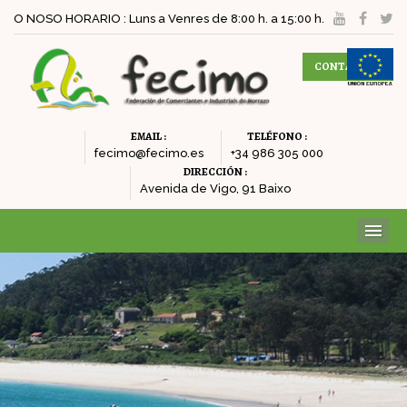
O NOSO HORARIO : Luns a Venres de 8:00 h. a 15:00 h.
CONTACTAR
EMAIL :
TELÉFONO :
fecimo@fecimo.es
+34 986 305 000
DIRECCIÓN :
Avenida de Vigo, 91 Baixo
ME