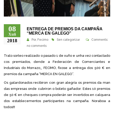
08
ENTREGA DE PREMIOS DA CAMPAÑA
“MERCA EN GALEGO”
Xuñ
2018
Por,
Fecimo
Sen categorizar
Comments:
no comments
Tralo sorteo realizado o pasado 1 de xuño e unha vez contactado
cos premiados, dende a Federación de Comerciantes e
Industriais do Morrazo_ FECIMO, fíxose a entrega dos 500 € en
premios da campaña “MERCA EN GALEGO”.
Os galardonados recibiron con gran alegría os premios da man
das empresas onde cubriron o boleto gañador. Estes 10 premios
de 50 € en cheques compra poderán ser invertidos en calquera
dos establecementos participantes na campaña. Noraboa a
todos!!!