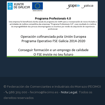
© Federación de Comerciantes e Industriais do Morrazo (FECIMO)
-
986 305 000 - fecimo@fecimo.es -
Nota Legal
. Todos os
dereitos reservados