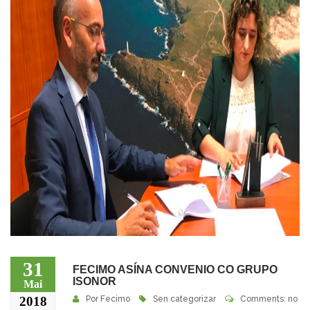
31
FECIMO ASÍNA CONVENIO CO GRUPO
ISONOR
Mai
2018
Por
Fecimo
Sen categorizar
Comments: no