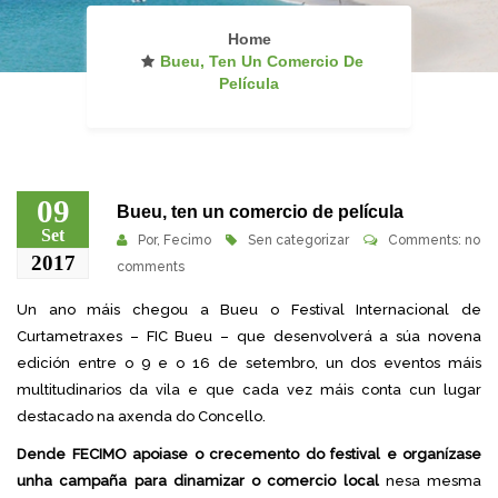
Home
Bueu, Ten Un Comercio De
Película
09
Bueu, ten un comercio de película
Set
Por,
Fecimo
Sen categorizar
Comments: no
2017
comments
Un ano máis chegou a Bueu o Festival Internacional de
Curtametraxes – FIC Bueu – que desenvolverá a súa novena
edición entre o 9 e o 16 de setembro, un dos eventos máis
multitudinarios da vila e que cada vez máis conta cun lugar
destacado na axenda do Concello.
Dende FECIMO apoiase o crecemento do festival e organízase
unha campaña para dinamizar o comercio local
nesa mesma