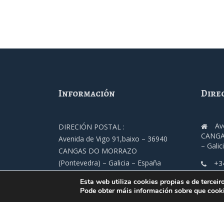
Información
Dire
Av
DIRECIÓN POSTAL :
CANGA
Avenida de Vigo 91,baixo – 36940
– Galic
CANGAS DO MORRAZO
(Pontevedra) – Galicia – España
+3
TELÉFONO :
Esta web utiliza cookies propias e de terceir
fec
+34 986 305 000
Pode obter máis información sobre que cooki
ENDEREZO ELETRÓNICO
fecimo@fecimo.es