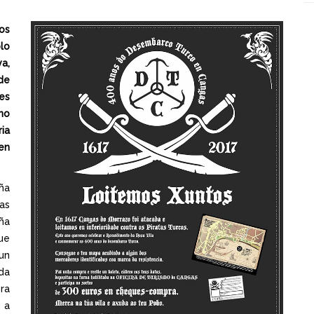
os
lo
a,
de
es
no
ia
en
ña
as
ña
ue
un
da
ra
 a