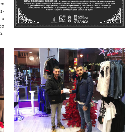
en
s-
 o
do
o.