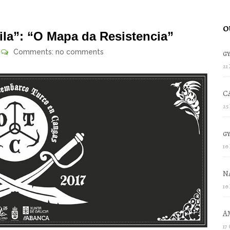
O
la”: “O Mapa da Resistencia”
Comments: no comments
g
21
C
25
g
10
N
10
A
17