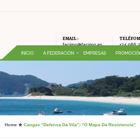
EMAIL :
TELÉFON
fecimo@fecimo.es
+34 986 
INICIO
A FEDERACIÓN
EMPRESAS
PROMOCIÓ
QUEN SOMOS (ORGANIGRAMA)
CAMPAÑAS
HISTORIA DA FEDERACIÓN
FEIRA DE OP
FILOSOFÍA DA FEDERACIÓN
AMODIÑA
ONDE ESTAMOS
NADAL
Home
Cangas “Defensa Da Vila”: “O Mapa Da Resistencia”