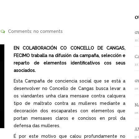
O
Comments: no comments
g
21
EN COLABORACIÓN CO CONCELLO DE CANGAS,
FECIMO traballa na difusión da campaña, selección e
C
reparto de elementos identificativos cos seus
25
asociados.
g
Esta Campaña de conciencia social que se está a
desenvolver no Concello de Cangas busca levar a
10
os viandantes unha clara mensaxe contra calquera
tipo de maltrato contra as mulleres mediante a
N
decoración dos escaparates con elementos que
10
portan mensaxes claros e concisos en prol da
defensa das mulleres.
A
É por este motivo que calou profundamente no
17