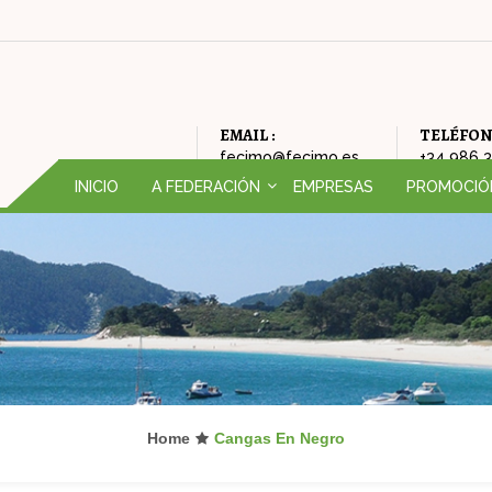
EMAIL :
TELÉFON
fecimo@fecimo.es
+34 986 
INICIO
A FEDERACIÓN
EMPRESAS
PROMOCIÓ
QUEN SOMOS (ORGANIGRAMA)
CAMPAÑAS
HISTORIA DA FEDERACIÓN
FEIRA DE OP
FILOSOFÍA DA FEDERACIÓN
AMODIÑA
ONDE ESTAMOS
NADAL
Home
Cangas En Negro