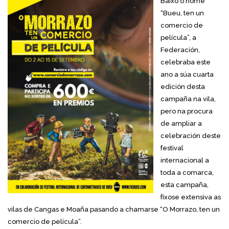
Baixo o nome
“Bueu, ten un
comercio de
película”, a
Federación,
celebraba este
ano a súa cuarta
edición desta
campaña na vila,
pero na procura
de ampliar a
celebración deste
festival
internacional a
toda a comarca,
esta campaña,
fíxose extensiva as
vilas de Cangas e Moaña pasando a chamarse “O Morrazo, ten un
comercio de película”.