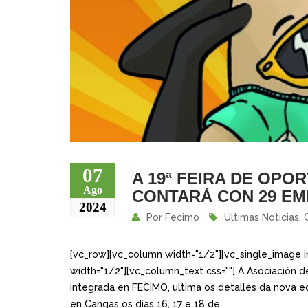
07
A 19ª FEIRA DE OP
Ago
CONTARÁ CON 29 E
2024
Por
Fecimo
Últimas Noticias
,
[vc_row][vc_column width="1/2"][vc_single_image i
width="1/2"][vc_column_text css=""] A Asociación 
integrada en FECIMO, ultima os detalles da nova e
en Cangas os días 16, 17 e 18 de...