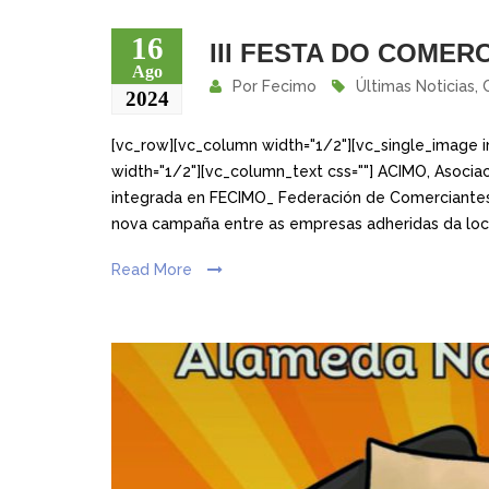
16
III FESTA DO COME
Ago
Por
Fecimo
Últimas Noticias
,
2024
[vc_row][vc_column width="1/2"][vc_single_image i
width="1/2"][vc_column_text css=""] ACIMO, Asocia
integrada en FECIMO_ Federación de Comerciantes
nova campaña entre as empresas adheridas da loca
Read More