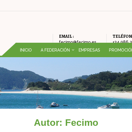
EMAIL :
TELÉFON
fecimo@fecimo.es
+34 986 
INICIO
A FEDERACIÓN
EMPRESAS
PROMOCIÓ
QUEN SOMOS (ORGANIGRAMA)
CAMPAÑAS
HISTORIA DA FEDERACIÓN
FEIRA DE OP
FILOSOFÍA DA FEDERACIÓN
AMODIÑA
ONDE ESTAMOS
NADAL
Autor:
Fecimo