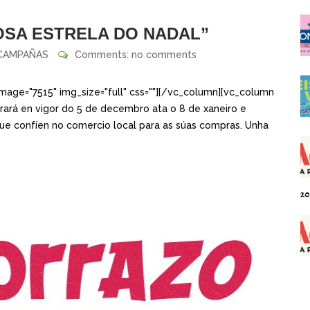
NOSA ESTRELA DO NADAL”
CAMPAÑAS
Comments: no comments
mage="7515" img_size="full" css=""][/vc_column][vc_column
rará en vigor do 5 de decembro ata o 8 de xaneiro e
que confíen no comercio local para as súas compras. Unha
20