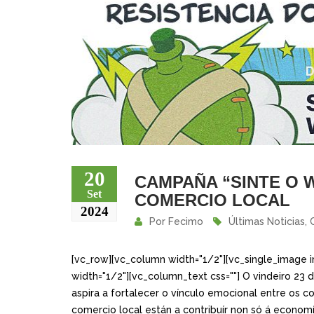
20
CAMPAÑA “SINTE O
Set
COMERCIO LOCAL
2024
Por
Fecimo
Últimas Noticias
,
[vc_row][vc_column width="1/2"][vc_single_image i
width="1/2"][vc_column_text css=""] O vindeiro 
aspira a fortalecer o vínculo emocional entre os co
comercio local están a contribuír non só á economía