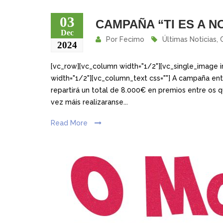
03
CAMPAÑA “TI ES A 
Dec
Por
Fecimo
Últimas Noticias
,
2024
[vc_row][vc_column width="1/2"][vc_single_image i
width="1/2"][vc_column_text css=""] A campaña ent
repartirá un total de 8.000€ en premios entre os 
vez máis realizaranse...
Read More