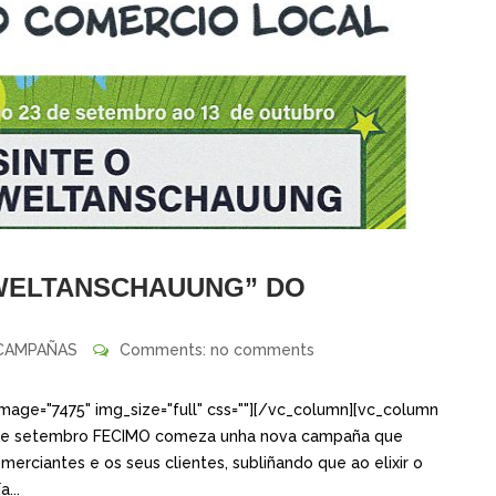
 WELTANSCHAUUNG” DO
CAMPAÑAS
Comments: no comments
mage="7475" img_size="full" css=""][/vc_column][vc_column
23 de setembro FECIMO comeza unha nova campaña que
merciantes e os seus clientes, subliñando que ao elixir o
...