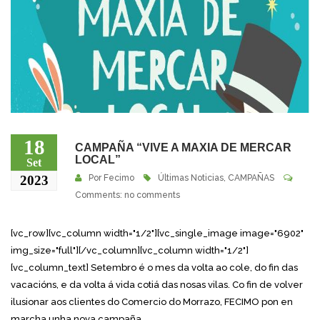
18
CAMPAÑA “VIVE A MAXIA DE MERCAR
LOCAL”
Set
2023
Por
Fecimo
Últimas Noticias
,
CAMPAÑAS
Comments: no comments
[vc_row][vc_column width="1/2"][vc_single_image image="6902"
img_size="full"][/vc_column][vc_column width="1/2"]
[vc_column_text] Setembro é o mes da volta ao cole, do fin das
vacacións, e da volta á vida cotiá das nosas vilas. Co fin de volver
ilusionar aos clientes do Comercio do Morrazo, FECIMO pon en
marcha unha nova campaña...