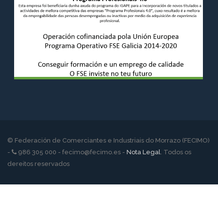
© Federación de Comerciantes e Industriais do Morrazo (FECIMO)
-
986 305 000 - fecimo@fecimo.es -
Nota Legal
. Todos os
dereitos reservados