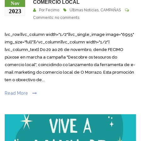
COMERCIO LOCAL
Nov
2023
Por
Fecimo
Últimas Noticias
,
CAMPAÑAS
Comments: no comments
[vc_row][vc_column width="1/2"][vc_single_image image="6955"
img_size="full"][/vc_column][vc_column width="1/2"]
[vc_column_text] Do 20 ao 26 de novembro, dende FECIMO
púxose en marcha a campaña "Descobre os tesouros do
comercio local", coincidindo co lanzamento da ferramenta de e-
mail marketing do comercio local de O Morrazo. Esta promoción
ten o obxectivo de...
Read More