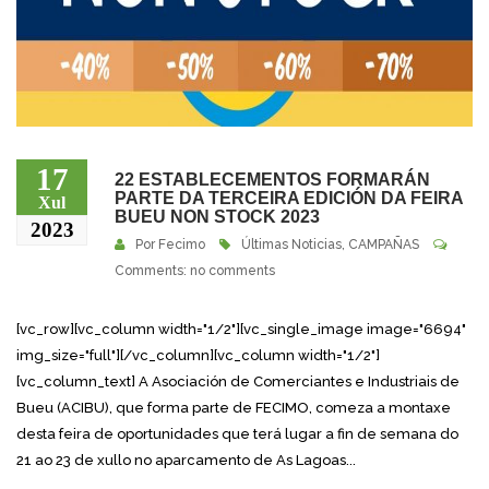
17
22 ESTABLECEMENTOS FORMARÁN
PARTE DA TERCEIRA EDICIÓN DA FEIRA
Xul
BUEU NON STOCK 2023
2023
Por
Fecimo
Últimas Noticias
,
CAMPAÑAS
Comments: no comments
[vc_row][vc_column width="1/2"][vc_single_image image="6694"
img_size="full"][/vc_column][vc_column width="1/2"]
[vc_column_text] A Asociación de Comerciantes e Industriais de
Bueu (ACIBU), que forma parte de FECIMO, comeza a montaxe
desta feira de oportunidades que terá lugar a fin de semana do
21 ao 23 de xullo no aparcamento de As Lagoas...