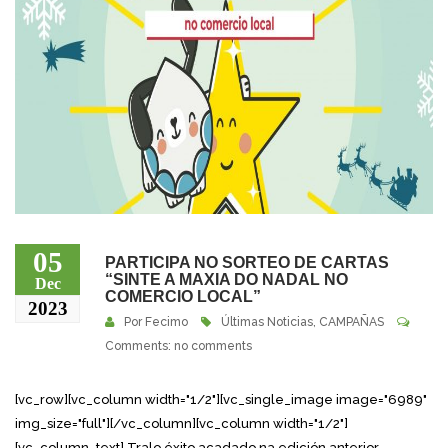
05
PARTICIPA NO SORTEO DE CARTAS
“SINTE A MAXIA DO NADAL NO
Dec
COMERCIO LOCAL”
2023
Por
Fecimo
Últimas Noticias
,
CAMPAÑAS
Comments: no comments
[vc_row][vc_column width="1/2"][vc_single_image image="6989"
img_size="full"][/vc_column][vc_column width="1/2"]
[vc_column_text] Tralo éxito acadado na edición anterior,