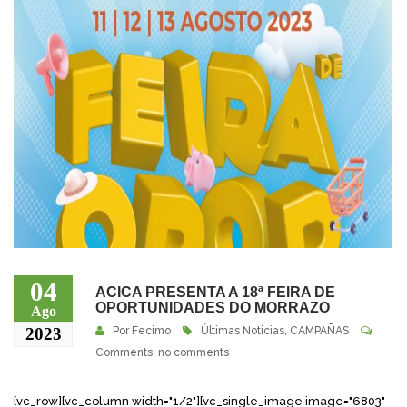
04
ACICA PRESENTA A 18ª FEIRA DE
OPORTUNIDADES DO MORRAZO
Ago
2023
Por
Fecimo
Últimas Noticias
,
CAMPAÑAS
Comments: no comments
[vc_row][vc_column width="1/2"][vc_single_image image="6803"