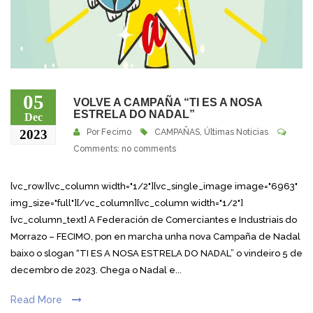
05
VOLVE A CAMPAÑA “TI ES A NOSA
ESTRELA DO NADAL”
Dec
2023
Por
Fecimo
CAMPAÑAS
,
Últimas Noticias
Comments: no comments
[vc_row][vc_column width="1/2"][vc_single_image image="6963"
img_size="full"][/vc_column][vc_column width="1/2"]
[vc_column_text] A Federación de Comerciantes e Industriais do
Morrazo – FECIMO, pon en marcha unha nova Campaña de Nadal
baixo o slogan “TI ES A NOSA ESTRELA DO NADAL” o vindeiro 5 de
decembro de 2023. Chega o Nadal e...
Read More