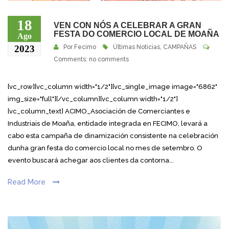
18
VEN CON NÓS A CELEBRAR A GRAN
FESTA DO COMERCIO LOCAL DE MOAÑA
Ago
2023
Por
Fecimo
Últimas Noticias
,
CAMPAÑAS
Comments: no comments
[vc_row][vc_column width="1/2"][vc_single_image image="6862"
img_size="full"][/vc_column][vc_column width="1/2"]
[vc_column_text] ACIMO_Asociación de Comerciantes e
Industriais de Moaña, entidade integrada en FECIMO, levará a
cabo esta campaña de dinamización consistente na celebración
dunha gran festa do comercio local no mes de setembro. O
evento buscará achegar aos clientes da contorna...
Read More